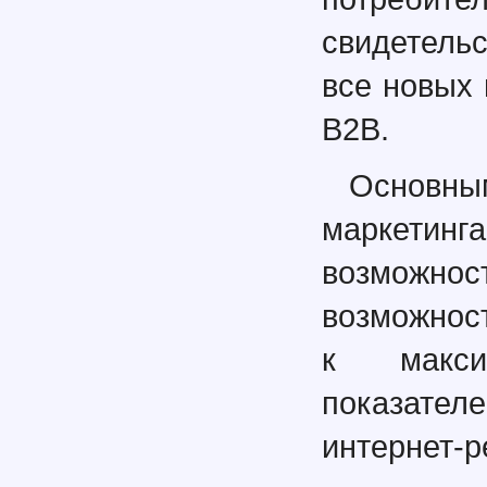
свидетель
все новых 
B2B.
Основны
маркетин
возможност
возможност
к макси
показате
интернет-р