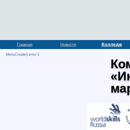
Главная
Новости
Колледж
MenuCreate() error 3
Ко
«И
ма