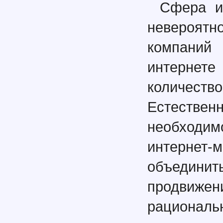
Сфера ин
невероятно
компаний
интернет
количест
Естестве
необходим
интерне
объедини
продвижен
рационал