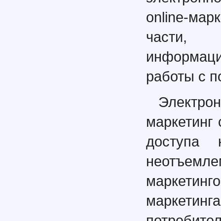
online-мар
части, 
информац
работы с п
Электр
маркетинг
доступа 
неотъемл
маркетинг
маркети
потреби