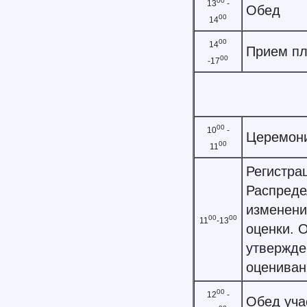
00
13
-
Обед
00
14
00
14
Прием пл
00
-17
00
10
-
Церемони
00
11
Регистра
Распреде
изменени
00
00
11
-13
оценки. 
утвержде
оцениван
00
12
-
Обед уча