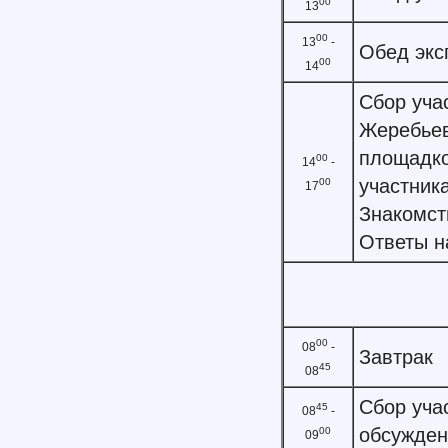
00
13
00
13
-
Обед экс
00
14
Сбор уча
Жеребьев
площадко
00
14
-
участник
00
17
Знакомст
Ответы н
00
08
-
Завтрак
45
08
Сбор уча
45
08
-
обсужден
00
09