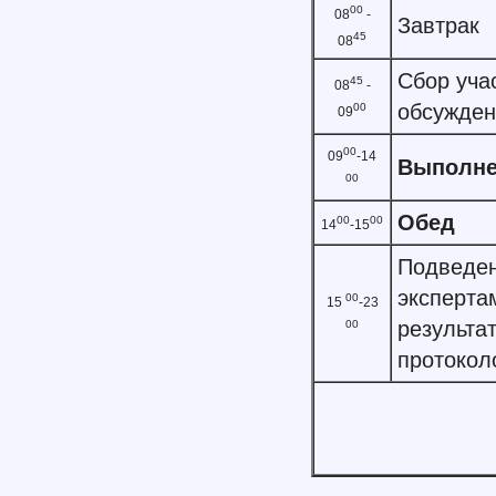
00
08
-
Завтрак
45
08
Сбор уча
45
08
-
обсужден
00
09
00
09
-14
Выполне
00
Обед
00
00
14
-15
Подведен
эксперта
00
15
-23
результа
00
протокол