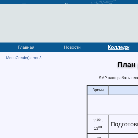
Главная
Новости
Колледж
MenuCreate() error 3
План
SMP план работы пло
Время
00
11
-
Подготов
00
13