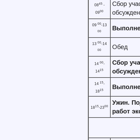
Сбор уча
45
08
-
обсужден
00
09
00
09
-13
Выполне
00
00
13
-14
Обед
00
Сбор уча
00
14
-
обсужде
15
14
15
14
-
Выполне
15
18
Ужин. По
15
00
18
-23
работ эк