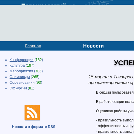
Главная
Новости
Конференции
(
182
)
УСПЕ
Культура
(
187
)
Мероприятия
(
706
)
15 марта в Таганрог
Олимпиады
(
265
)
программированию ср
Соревнования
(
93
)
Экскурсии
(
81
)
В секции пользовател
В работе секции пол
Оценивая работы уча
- правильность выпол
- эффективность и фу
Новости в формате RSS
- правильность выпол