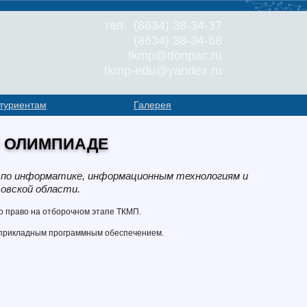
тел. (8634) 38-34-37
(8634) 38-34-68
tkmp@donpac.ru
tkmp-edu@yandex.ru
туриентам
Галерея
Й ОЛИМПИАДЕ
а по информатике, информационным технологиям и
овской области.
о право на отборочном этапе ТКМП.
 прикладным программным обеспечением.