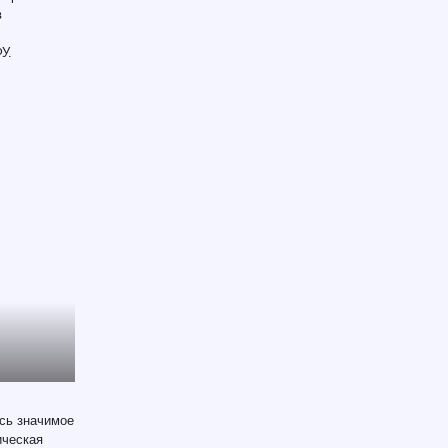
в
У.
сь значимое
ическая