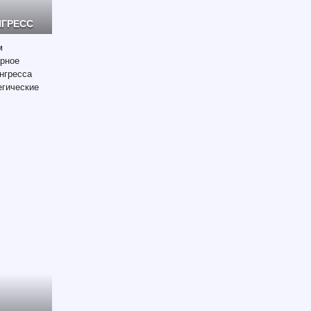
НГРЕСС
м
арное
нгресса
егические