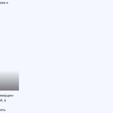
зма и
оммерция»
й, в
лять