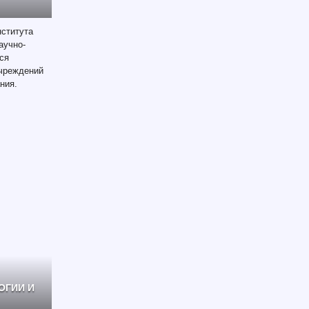
нститута
аучно-
ся
чреждений
ния.
ОГИИ И