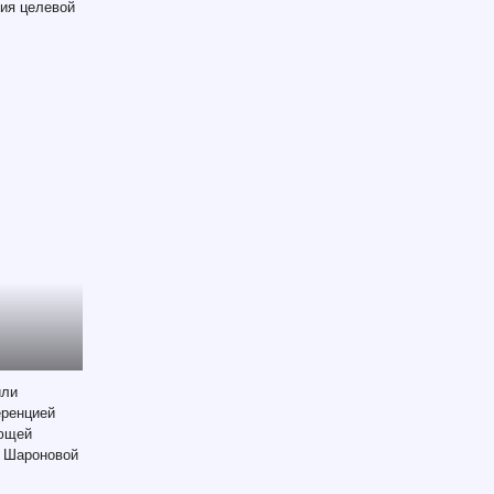
ния целевой
или
еренцией
ующей
» Шароновой