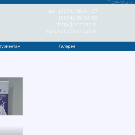
тел. (8634) 38-34-37
(8634) 38-34-68
tkmp@donpac.ru
tkmp-edu@yandex.ru
туриентам
Галерея