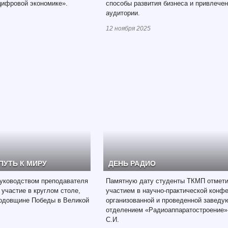
цифровой экономике».
способы развития бизнеса и привлече
аудитории.
12 ноября 2025
ПУТЬ К МИРУ
ДЕНЬ РАДИО
уководством преподавателя
Памятную дату студенты ТКМП отмет
 участие в круглом столе,
участием в научно-практической конф
годовщине Победы в Великой
организованной и проведенной завед
отделением «Радиоаппаратостроение
С.И.