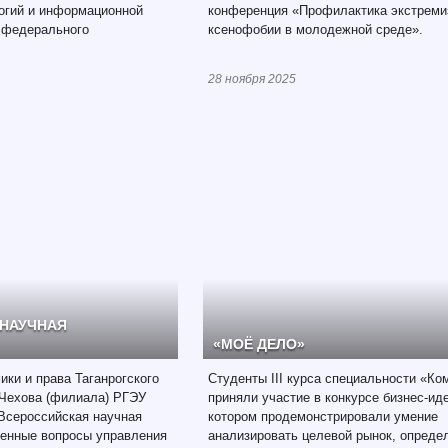
огий и информационной
конференция «Профилактика экстреми
 федерального
ксенофобии в молодежной среде».
28 ноября 2025
 НАУЧНАЯ
«МОЁ ДЕЛО»
ики и права Таганрогского
Студенты III курса специальности «К
 Чехова (филиала) РГЭУ
приняли участие в конкурсе бизнес-иде
 Всероссийская научная
котором продемонстрировали умение
енные вопросы управления
анализировать целевой рынок, опреде