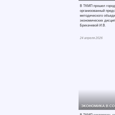
В ТКМП прошел городс
организованный предс
методического объед
экономических дисцип
Брихачевой И.В.
24 апреля 2026
ЭКОНОМИКА В С
В ТКМП состоялась г