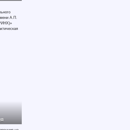
льного
имени А.П.
РИНХ)»
актическая
ИЯ
еренция на