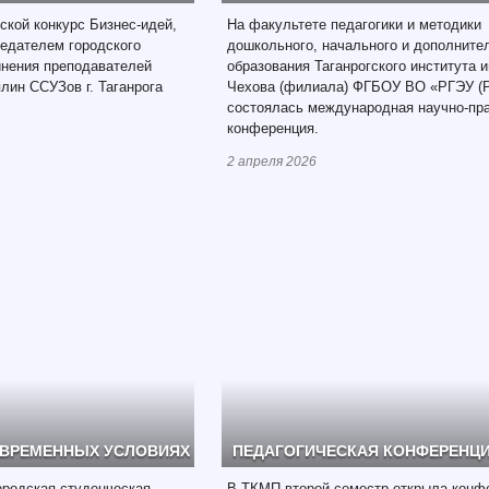
кой конкурс Бизнес-идей,
На факультете педагогики и методики
едателем городского
дошкольного, начального и дополните
инения преподавателей
образования Таганрогского института 
лин ССУЗов г. Таганрога
Чехова (филиала) ФГБОУ ВО «РГЭУ (
состоялась международная научно-пр
конференция.
2 апреля 2026
ОВРЕМЕННЫХ УСЛОВИЯХ
ПЕДАГОГИЧЕСКАЯ КОНФЕРЕНЦ
ородская студенческая
В ТКМП второй семестр открыла конф