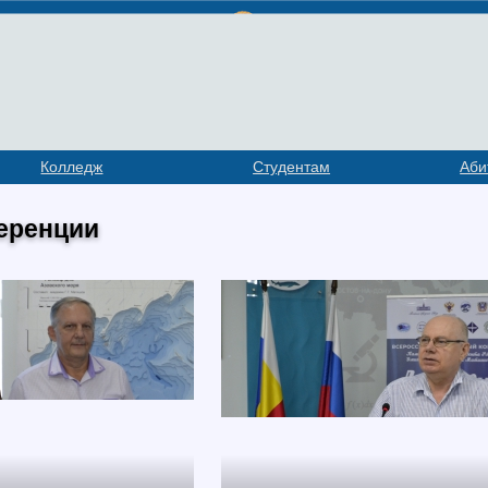
Колледж
Студентам
Аби
еренции