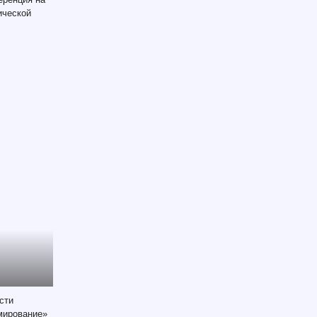
ической
ости
мирование»