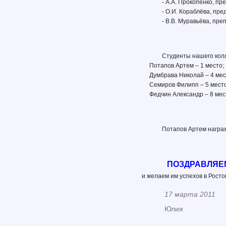
- А.А. Прокопенко, п
- О.И. Кораблёва, пр
- В.В. Муравьёва, пр
Студенты нашего кол
Потапов Артем – 1 место;
Думбрава Николай – 4 мес
Семиров Филипп – 5 место
Федчин Александр – 8 мес
Потапов Артем награж
ПОЗДРАВЛЯЕ
и желаем им успехов в Росто
17 марта 2011
Юлия