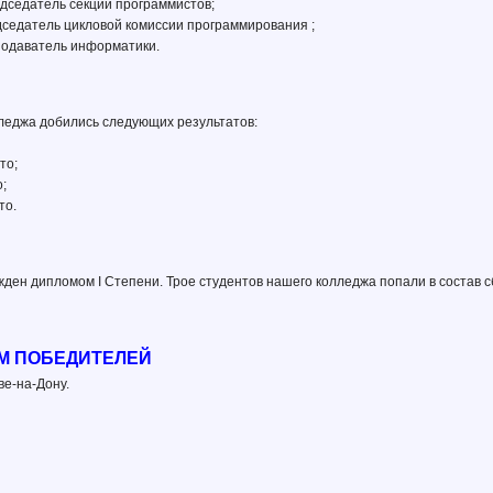
редседатель секции программистов;
едседатель цикловой комиссии программирования ;
еподаватель информатики.
леджа добились следующих результатов:
то;
;
то.
ден дипломом I Степени. Трое студентов нашего колледжа попали в состав 
М ПОБЕДИТЕЛЕЙ
ве-на-Дону.