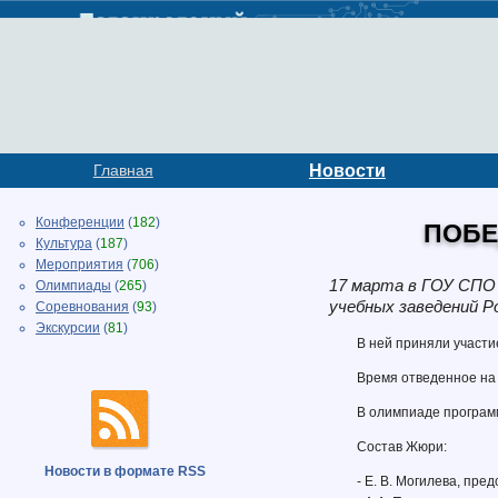
Главная
Новости
Конференции
(
182
)
ПОБЕ
Культура
(
187
)
Мероприятия
(
706
)
17 марта в ГОУ СПО
Олимпиады
(
265
)
учебных заведений Р
Соревнования
(
93
)
Экскурсии
(
81
)
В ней приняли участи
Время отведенное на 
В олимпиаде программ
Состав Жюри:
Новости в формате RSS
- Е. В. Могилева, пр