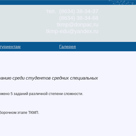
тел. (8634) 38-34-37
(8634) 38-34-68
tkmp@donpac.ru
tkmp-edu@yandex.ru
туриентам
Галерея
ванию среди студентов средних специальных
ожено 5 заданий различной степени сложности.
тборочном этапе ТКМП.