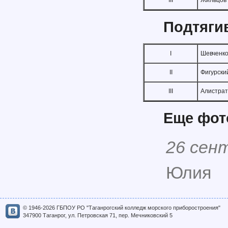
III
Жильцов
Подтяги
I
Шевченко
II
Фигурски
III
Алистрат
Еще фо
26 сен
Юлия
© 1946-2026 ГБПОУ РО "Таганрогский колледж морского приборостроения"
347900 Таганрог, ул. Петровская 71, пер. Мечниковский 5