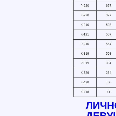
Р-220
657
К-220
377
К-210
503
К-121
557
Р-210
564
К-319
508
Р-319
364
К-329
254
К-428
87
К-418
41
ЛИЧН
ДЕВУ