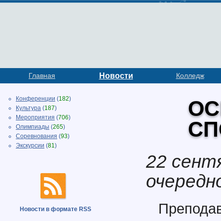
Главная
Новости
Колледж
Конференции
(
182
)
ОС
Культура
(
187
)
Мероприятия
(
706
)
СП
Олимпиады
(
265
)
Соревнования
(
93
)
Экскурсии
(
81
)
22 сент
очередн
Препода
Новости в формате RSS