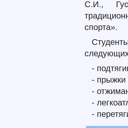
С.И., Гу
традицион
спорта».
Студен
следующих
- подтяг
- прыжки 
- отжима
- легкоат
- перетяг