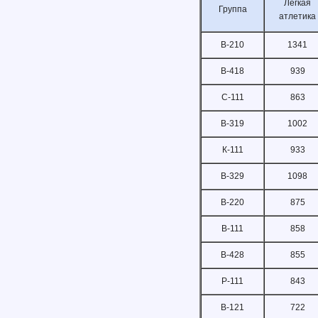
Легкая
Группа
атлетика
В-210
1341
В-418
939
С-111
863
В-319
1002
К-111
933
В-329
1098
В-220
875
В-111
858
В-428
855
Р-111
843
В-121
722