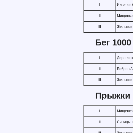
I
Ильичев 
II
Мищенко
III
Жильцов
Бег 1000
I
Деревянк
II
Бобров А
III
Жильцов
Прыжки 
I
Мищенко
II
Синицын