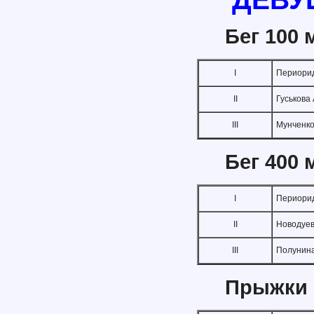
Бег 100 
I
Периорид
II
Гуськова
III
Мунченко
Бег 400 
I
Периорид
II
Новодуе
III
Полунин
Прыжки 