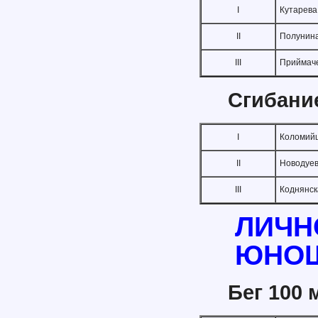
I
Кутарева
II
Полунин
III
Приймач
Сгибание
I
Коломий
II
Новодуе
III
Коднянск
ЛИЧН
ЮНО
Бег 100 