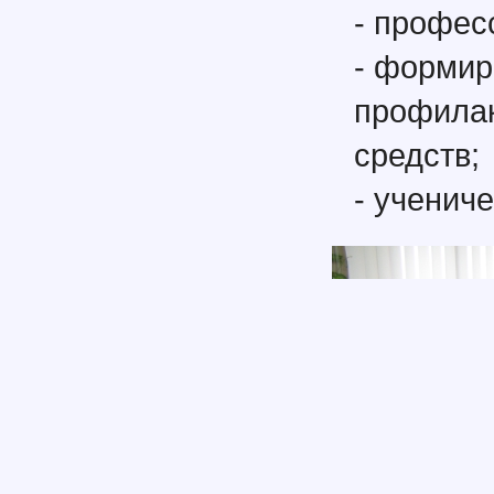
- профес
- формир
профилак
средств;
- ученич