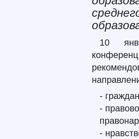
образов
среднег
образов
10 янв
конфер
рекомендо
направлени
- гражда
- правов
правонар
- нравст