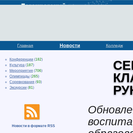
Главная
Новости
Колледж
Конференции
(
182
)
СЕ
Культура
(
187
)
Мероприятия
(
706
)
КЛ
Олимпиады
(
265
)
Соревнования
(
93
)
РУ
Экскурсии
(
81
)
Обновле
воспита
Новости в формате RSS