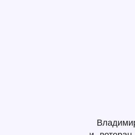
Владими
и ветеран