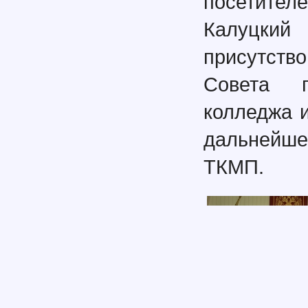
посетител
Калуцки
присутст
Совета п
колледжа 
дальнейше
ТКМП.