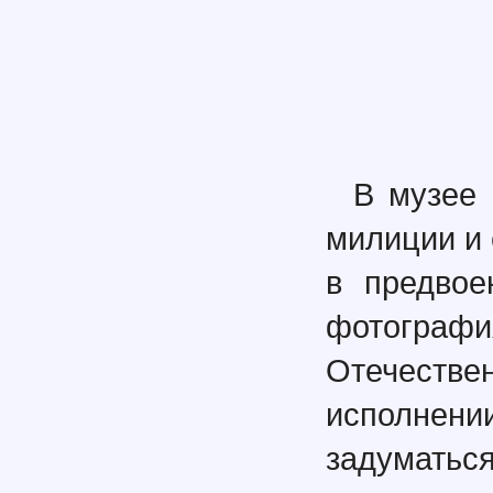
В музее 
милиции и 
в предвое
фотогра
Отечестве
исполнени
задумат