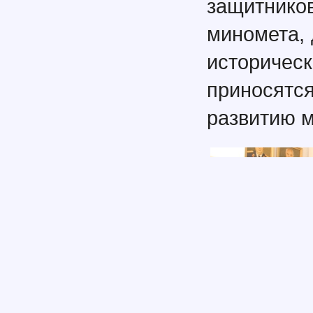
защитников
миномета, 
историче
приносят
развитию м