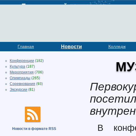
Главная
Новости
Колледж
Конференции
(
182
)
МУ
Культура
(
187
)
Мероприятия
(
706
)
Олимпиады
(
265
)
Первоку
Соревнования
(
93
)
Экскурсии
(
81
)
посетил
внутрен
В конфе
Новости в формате RSS