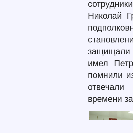
сотрудник
Николай Г
подполков
становлен
защищали 
имел Петр
помнили и
отвечали
времени за