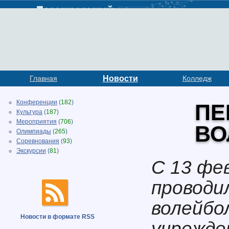
Главная
Новости
Колледж
Конференции
(
182
)
ПЕ
Культура
(
187
)
Мероприятия
(
706
)
ВО
Олимпиады
(
265
)
Соревнования
(
93
)
Экскурсии
(
81
)
С 13 фе
проводи
волейбо
Новости в формате RSS
учрежде