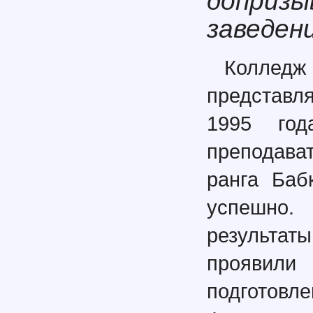
допризы
заведен
Коллед
представ
1995 год
преподава
ранга Баб
успешно.
результат
проявили
подготовл