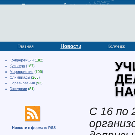
Главная
Новости
Колледж
Конференции
(
182
)
УЧ
Культура
(
187
)
Мероприятия
(
706
)
ДЕ
Олимпиады
(
265
)
Соревнования
(
93
)
НА
Экскурсии
(
81
)
С 16 по 
организ
Новости в формате RSS