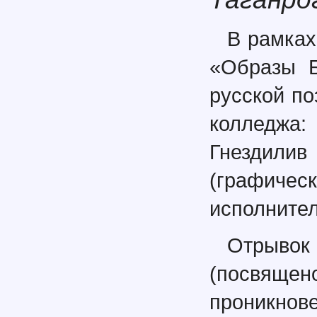
В рамках
«Образы Б
русской п
колледжа
Гнездилив
(графическ
исполнител
Отрывок 
(посвящен
проникн