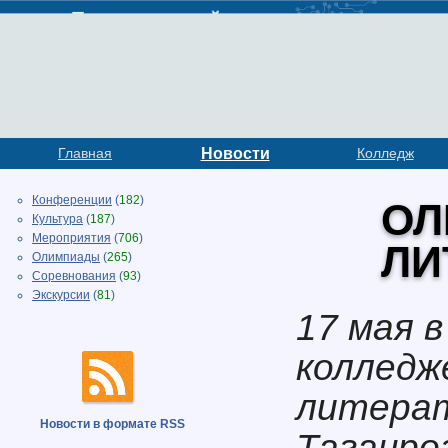
Главная
Новости
Колледж
Конференции
(
182
)
ОЛ
Культура
(
187
)
Мероприятия
(
706
)
ЛИ
Олимпиады
(
265
)
Соревнования
(
93
)
Экскурсии
(
81
)
17 мая 
колледж
литерат
Новости в формате RSS
Таганро