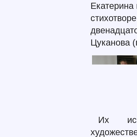
Екатерина 
стихотвор
двенадцат
Цуканова (
Их исп
художест