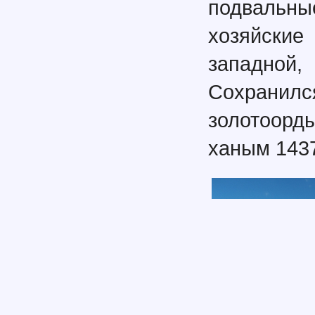
подвальн
хозяйски
западной
Сохран
золотоорд
ханым 1437