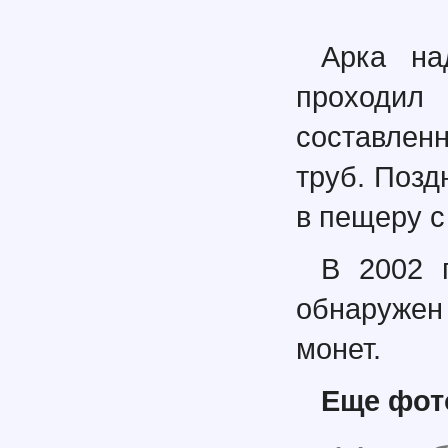
Арка на
проходи
составлен
труб. Позд
в пещеру с
В 2002 г
обнаружен
монет.
Еще фо