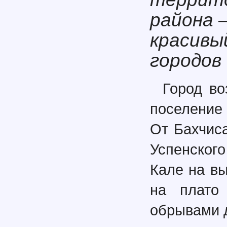
района 
красивы
городов
Город во
поселение 
От Бахчис
Успенског
Кале на в
на плато
обрывами д