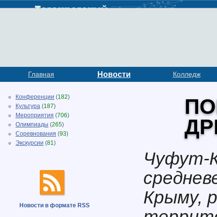
Главная
Новости
Колледж
Конференции
(
182
)
ПО
Культура
(
187
)
Мероприятия
(
706
)
ДР
Олимпиады
(
265
)
Соревнования
(
93
)
Экскурсии
(
81
)
Чуфут-К
среднев
Крыму, 
Новости в формате RSS
террито