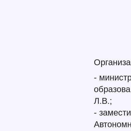
Организа
- минист
образова
Л.В.;
- замест
Автономн