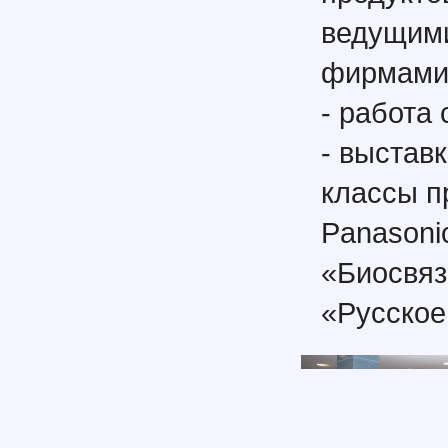
ведущими
фирмами-
- работа
- выстав
классы пр
Panasoni
«Биосвяз
«Русское