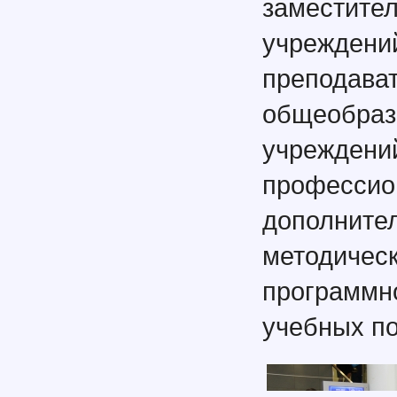
заместите
учрежде
препо
общеобр
учреждени
профессио
дополните
методич
программ
учебных по