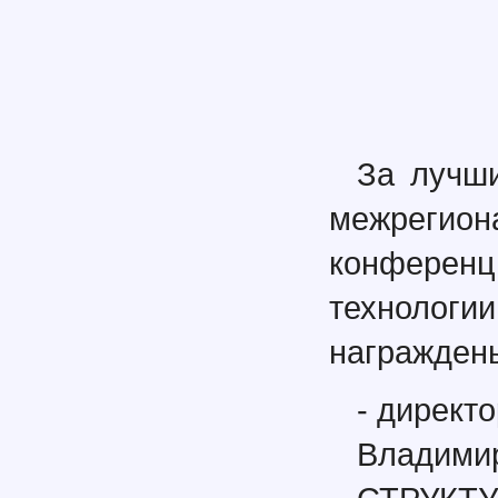
За лучши
межрегио
конферен
технологи
награжден
- дирек
Владими