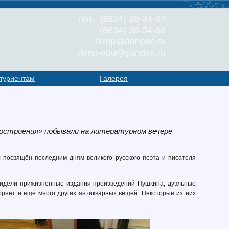
тел. (8634) 38-34-37
(8634) 38-34-68
tkmp@donpac.ru
tkmp-edu@yandex.ru
туриентам
Галерея
оростроения» побывали на литературном вечере
л посвящён последним дням великого русского поэта и писателя
увидели прижизненные издания произведений Пушкина, дуэльные
орнет и ещё много других антикварных вещей. Некоторые из них