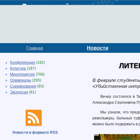
Главная
Новости
Конференции
(
182
)
ЛИТЕ
Культура
(
187
)
Мероприятия
(
706
)
В феврале студенты 
Олимпиады
(
265
)
«Убийственная интр
Соревнования
(
93
)
Экскурсии
(
81
)
Вечер состоялся в Т
Александра Сергеевича П
Мы узнали, что пред
револьверы, бальные туф
можно было подержать в р
Новости в формате RSS