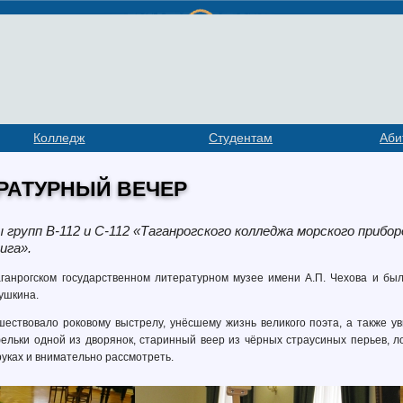
Колледж
Студентам
Аби
РАТУРНЫЙ ВЕЧЕР
групп В-112 и С-112 «Таганрогского колледжа морского приб
ига».
аганрогском государственном литературном музее имени А.П. Чехова и бы
ушкина.
шествовало роковому выстрелу, унёсшему жизнь великого поэта, а также 
ельки одной из дворянок, старинный веер из чёрных страусиных перьев, л
уках и внимательно рассмотреть.