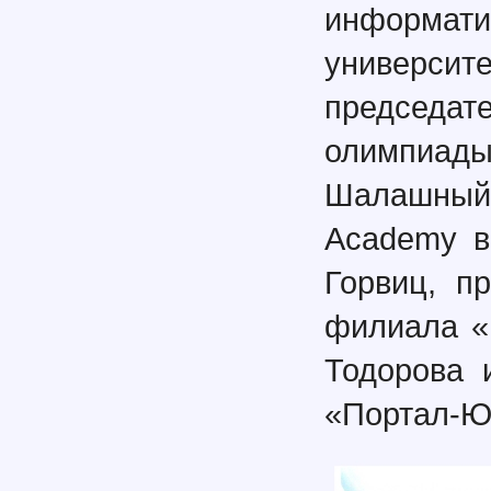
информати
универси
председат
олимпиады
Шалашный,
Academy в
Горвиц, п
филиала «
Тодорова 
«Портал-Юг