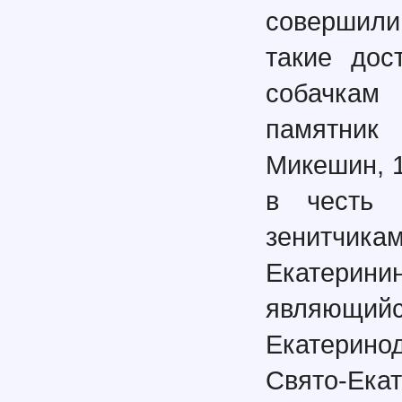
совершили
такие дос
собачкам 
памятник
Микешин, 1
в честь 
зенитчик
Екатерин
являю
Екатерин
Свято-Ека