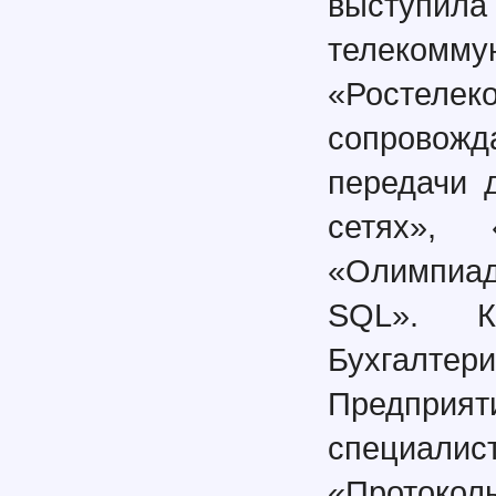
выступ
телеко
«Ростелек
сопровожд
передачи 
сетях», 
«Олимпиад
SQL». К
Бухгалтер
Предприя
специалис
«Протоко