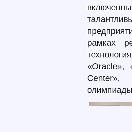
включенны
талантл
предприят
рамках ре
технологи
«Oracle», 
Center»,
олимпиады