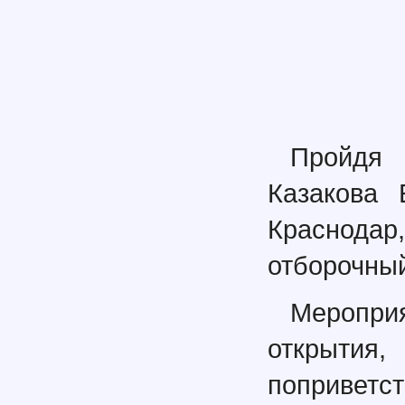
Пройдя
Казакова 
Краснода
отборочный
Меропр
открыти
поприв