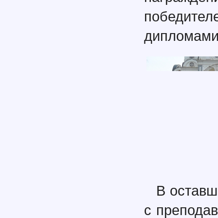
победител
дипломами
В оставш
с препода