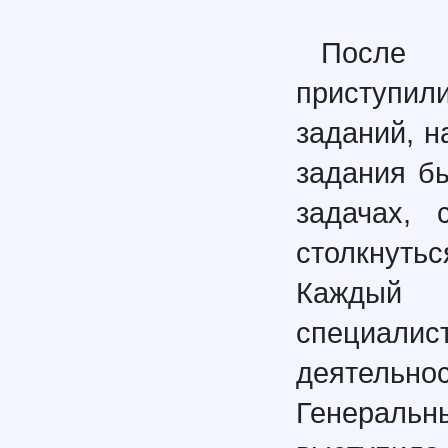
После 
приступи
заданий, н
задания б
задачах, 
столкнут
Каждый
специал
деятельн
Генераль