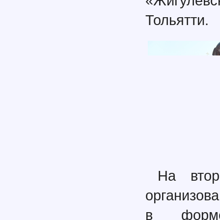
«Жигулевс
Тольятти.
На втор
организов
в форм