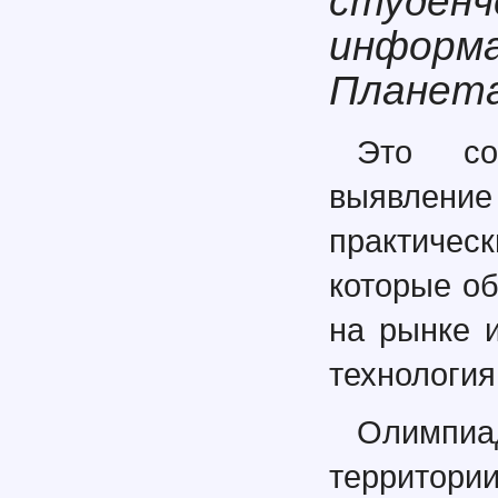
студенч
информа
Планета
Это со
выявлен
практиче
которые о
на рынке 
технология
Олимпи
территори