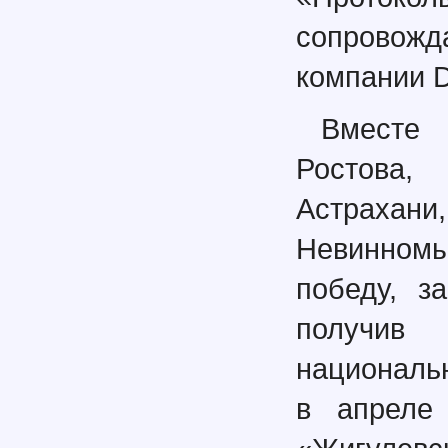
сопровожд
компании D
Вместе 
Ростова, 
Астраха
Невинномы
победу, з
получив
национальн
в апреле