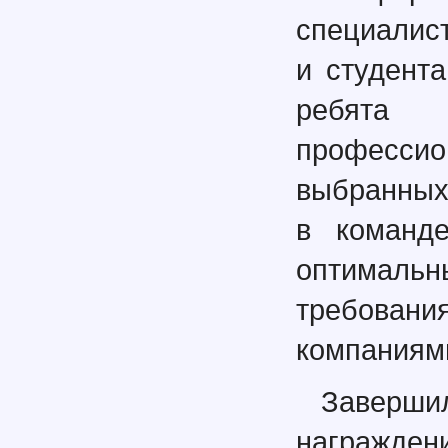
специалис
и студент
ребята
профессион
выбранных
в команде
оптимальн
требован
компаниям
Заверши
награжден