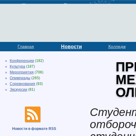
Главная
Новости
Колледж
Конференции
(
182
)
ПР
Культура
(
187
)
Мероприятия
(
706
)
МЕ
Олимпиады
(
265
)
Соревнования
(
93
)
ОЛ
Экскурсии
(
81
)
Студент
отбороч
Новости в формате RSS