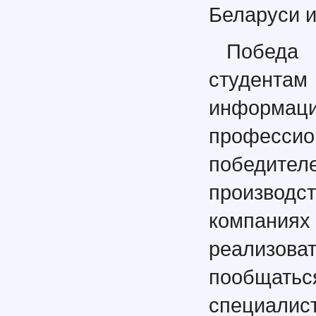
Беларуси и
Победа
студент
информаци
професси
победите
производ
компания
реализо
пообща
специалис