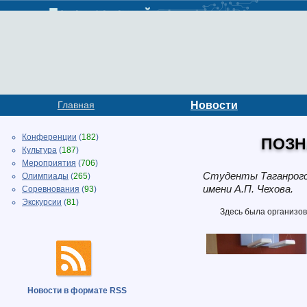
Главная
Новости
Конференции
(
182
)
ПОЗН
Культура
(
187
)
Мероприятия
(
706
)
Студенты Таганрогск
Олимпиады
(
265
)
имени А.П. Чехова.
Соревнования
(
93
)
Экскурсии
(
81
)
Здесь была организов
Новости в формате RSS