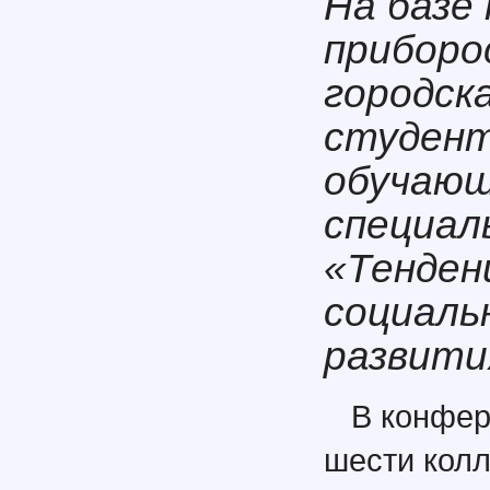
На базе
приборо
городск
студент
обучающ
специал
«Тенден
социаль
развити
В конфер
шести колл