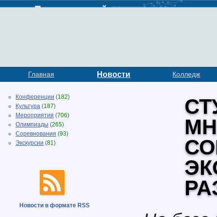
Главная
Новости
Колледж
Конференции
(
182
)
СТ
Культура
(
187
)
Мероприятия
(
706
)
МН
Олимпиады
(
265
)
Соревнования
(
93
)
СО
Экскурсии
(
81
)
ЭК
РА
Новости в формате RSS