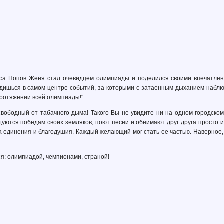
рса Попов Женя стал очевидцем олимпиады и поделился своими впечатлен
одишься в самом центре событий, за которыми с затаенным дыханием наблюд
ротяжении всей олимпиады!"
 свободный от табачного дыма! Такого Вы не увидите ни на одном городско
уются победам своих земляков, поют песни и обнимают друг друга просто и 
 единения и благодушия. Каждый желающий мог стать ее частью. Наверное, 
ся: олимпиадой, чемпионами, страной!