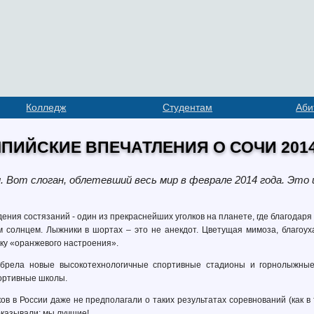
Колледж
Студентам
Аби
ПИЙСКИЕ ВПЕЧАТЛЕНИЯ О СОЧИ 201
. Вот слоган, облетевший весь мир в феврале 2014 года. Это и
ения состязаний - один из прекраснейших уголков на планете, где благодар
солнцем. Лыжники в шортах – это не анекдот. Цветущая мимоза, благоуха
ку «оранжевого настроения».
обрела новые высокотехнологичные спортивные стадионы и горнолыжные
ортивные школы.
 в России даже не предполагали о таких результатах соревнований (как в 
казывали: мы лучшие!