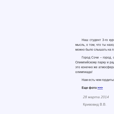
Наш студент 3-го ку
мысль, о том, что ты нах
можно было слышать на п
Город Сочи – город,
Олимпийскому парку и рад
это конечно же атмосфера
олимпиада!
Нам есть чем гордить
Еще фото
>>>
28 марта 2014
Кривовид В.В.