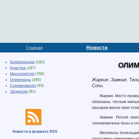
Главная
Новости
Конференции
(
182
)
ОЛИМ
Культура
(
187
)
Мероприятия
(
706
)
Жаркие. Зимние. Твои
Олимпиады
(
265
)
Сочи.
Соревнования
(
93
)
Экскурсии
(
81
)
Жаркие. Место провед
обласканы теплым южным 
праздник жизни свою толи
Зимние. Россия при
тренировочные базы и сп
Новости в формате RSS
Миллионы болельщиков
спортсмены ежедневно до