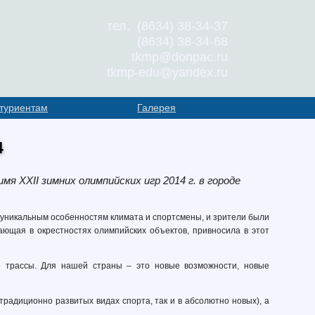
тел. (8634) 38-34-37
(8634) 38-34-68
tkmp@donpac.ru
tkmp-edu@yandex.ru
туриентам
Галерея
4
мя ХХII зимних олимпийских игр 2014 г. в городе
я уникальным особенностям климата и спортсмены, и зрители были
ющая в окрестностях олимпийских объектов, привносила в этот
 трассы. Для нашей страны – это новые возможности, новые
традиционно развитых видах спорта, так и в абсолютно новых), а