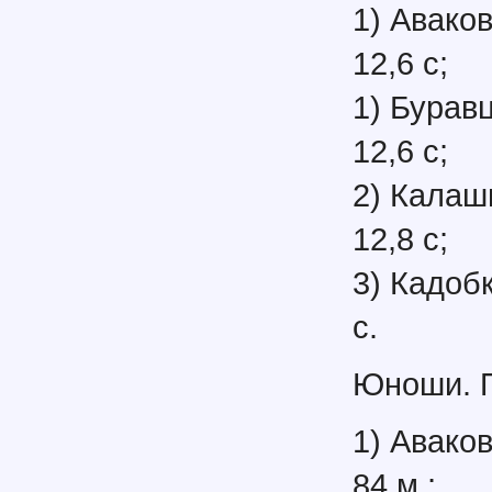
1) Аваков
12,6 с;
1) Бурав
12,6 с;
2) Калаш
12,8 с;
3) Кадобк
с.
Юноши. П
1) Аваков
84 м.;