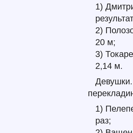
1) Дмитр
результат
2) Полозо
20 м;
3) Токаре
2,14 м.
Девушк
переклади
1) Пелеп
раз;
2) Ващенк