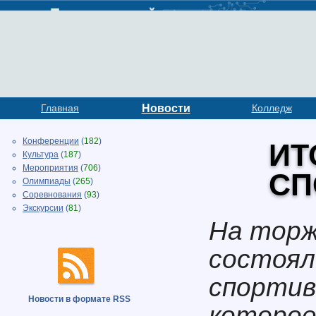
Главная
Новости
Колледж
Конференции
(
182
)
ИТ
Культура
(
187
)
Мероприятия
(
706
)
СП
Олимпиады
(
265
)
Соревнования
(
93
)
Экскурсии
(
81
)
На торж
состоял
спортив
Новости в формате RSS
которое