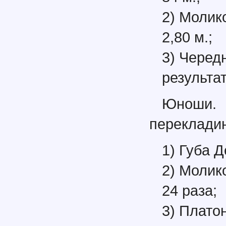
2) Молик
2,80 м.;
3) Черед
результат
Юноши.
переклади
1) Губа Д
2) Молик
24 раза;
3) Плато