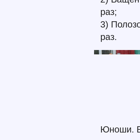
раз;
3) Полозо
раз.
Юноши. Б