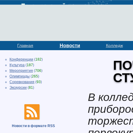
Главная
Новости
Колледж
Конференции
(
182
)
ПО
Культура
(
187
)
Мероприятия
(
706
)
СТ
Олимпиады
(
265
)
Соревнования
(
93
)
Экскурсии
(
81
)
В колле
приборо
торжест
Новости в формате RSS
первоку