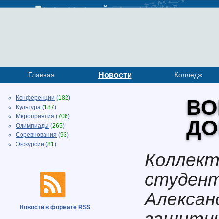
Главная
Новости
Колледж
Конференции
(
182
)
ВО
Культура
(
187
)
Мероприятия
(
706
)
ДО
Олимпиады
(
265
)
Соревнования
(
93
)
Экскурсии
(
81
)
Коллект
студент
Алексан
Новости в формате RSS
защитни