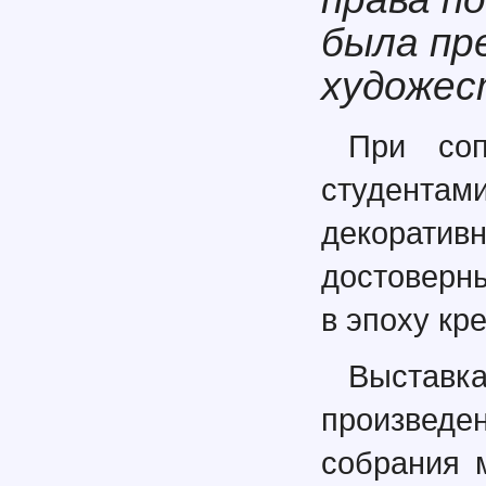
была пр
художес
При соп
студентам
декорати
достоверн
в эпоху кр
Выста
произведе
собрания 