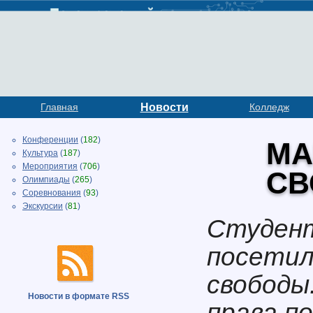
Главная
Новости
Колледж
Конференции
(
182
)
МА
Культура
(
187
)
Мероприятия
(
706
)
СВ
Олимпиады
(
265
)
Соревнования
(
93
)
Экскурсии
(
81
)
Студент
посетил
свободы
Новости в формате RSS
права п