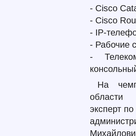
- Cisco Cata
- Cisco Rou
- IP-телеф
- Рабочие с
- Телеко
консольный
На чемп
области 
эксперт по
админис
Михайлови