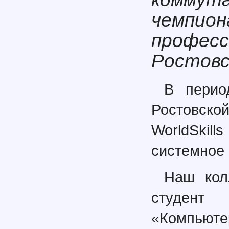
чемпион
професси
Ростовс
В перио
Ростовско
WorldSki
системное
Наш кол
студен
«Компью