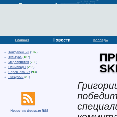
Главная
Новости
Колледж
Конференции
(
182
)
ПР
Культура
(
187
)
Мероприятия
(
706
)
SK
Олимпиады
(
265
)
Соревнования
(
93
)
Экскурсии
(
81
)
Григори
победит
специал
Новости в формате RSS
коммута