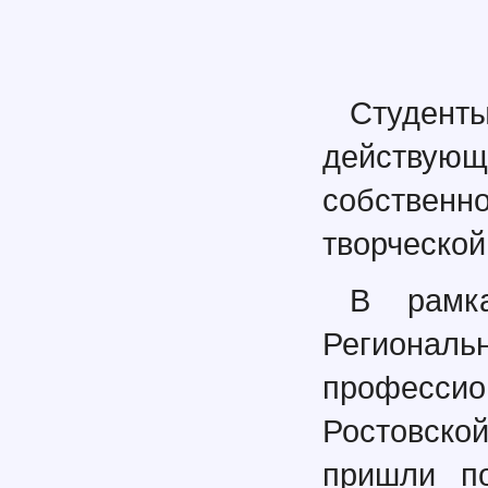
Студе
действующ
собственн
творческо
В рамка
Региона
професси
Ростовско
пришли по