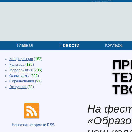
Главная
Новости
Колледж
Конференции
(
182
)
ПР
Культура
(
187
)
Мероприятия
(
706
)
ТЕ
Олимпиады
(
265
)
Соревнования
(
93
)
ТВ
Экскурсии
(
81
)
На фест
«Образо
Новости в формате RSS