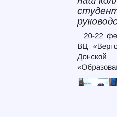
наш кол
студент
руковод
20-22 фе
ВЦ «Верт
Донской
«Образован