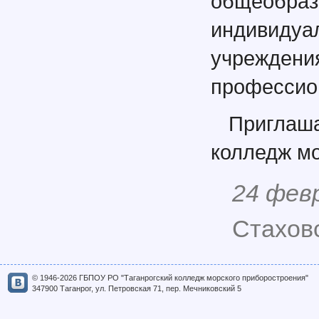
общеобр
индивиду
учрежд
профессион
Приглаша
колледж мо
24 фев
Стаховс
© 1946-2026 ГБПОУ РО "Таганрогский колледж морского приборостроения"
347900 Таганрог, ул. Петровская 71, пер. Мечниковский 5