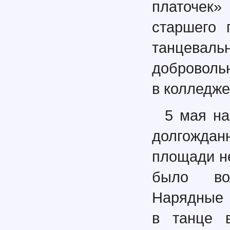
платочек»
старшего 
танцев
доброволь
в колледже
5 мая на
долгожда
площади н
было во
Нарядные 
в танце в