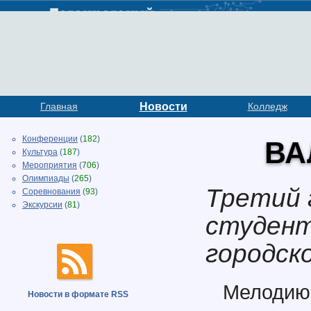
Главная
Новости
Колледж
Конференции
(
182
)
ВА
Культура
(
187
)
Мероприятия
(
706
)
Олимпиады
(
265
)
Третий 
Соревнования
(
93
)
Экскурсии
(
81
)
студент
городск
Мелодию
Новости в формате RSS