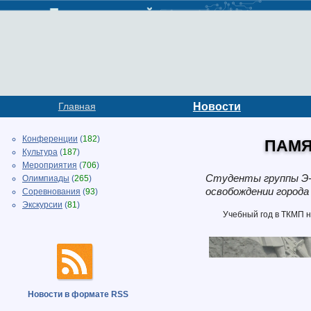
Главная
Новости
Конференции
(
182
)
ПАМЯ
Культура
(
187
)
Мероприятия
(
706
)
Студенты группы Э-
Олимпиады
(
265
)
освобождении города
Соревнования
(
93
)
Экскурсии
(
81
)
Учебный год в ТКМП н
Новости в формате RSS