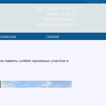
тел. (8634) 38-34-37
(8634) 38-34-68
tkmp@donpac.ru
tkmp-edu@yandex.ru
туриентам
Галерея
или память солдат принявших участие в