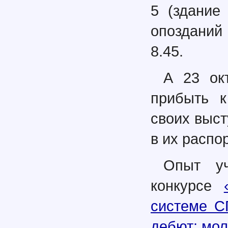
5 (здание
опозданий 
8.45.
А 23 ок
прибыть к
своих выст
в их распо
Опыт уч
конкурсе
системе С
дебют: мол