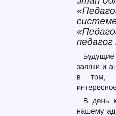
этап об
«Педаго
системе
«Педаго
педагог
Будущие
заявки и а
в том, ч
интересно
В день 
нашему адр