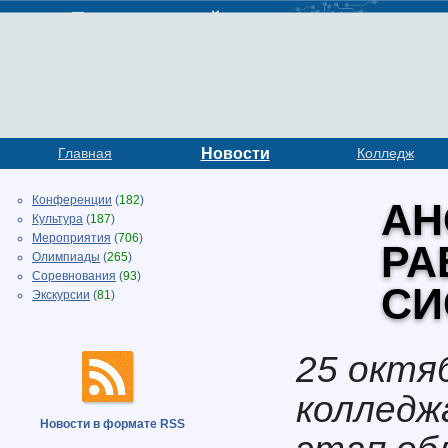
Главная
Новости
Колледж
Конференции
(
182
)
АН
Культура
(
187
)
Мероприятия
(
706
)
РА
Олимпиады
(
265
)
Соревнования
(
93
)
СИ
Экскурсии
(
81
)
25 октя
колледж
Новости в формате RSS