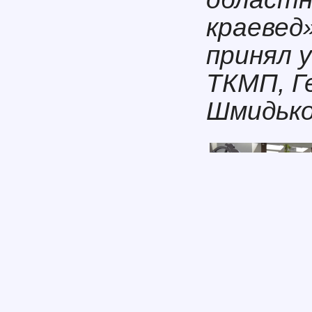
краевед
принял 
ТКМП, Г
Шмидько