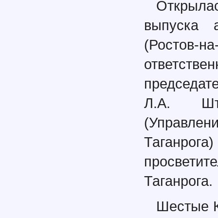
Открыла
выпуска 
(Ростов-н
ответст
председат
Л.А. Шт
(Управле
Таганрог
просветит
Таганрога.
Шестые К