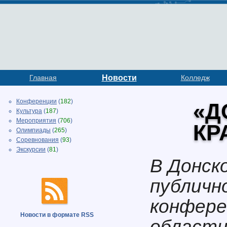
Главная
Новости
Колледж
Конференции
(
182
)
«Д
Культура
(
187
)
Мероприятия
(
706
)
КР
Олимпиады
(
265
)
Соревнования
(
93
)
Экскурсии
(
81
)
В Донск
публичн
конфере
Новости в формате RSS
областн