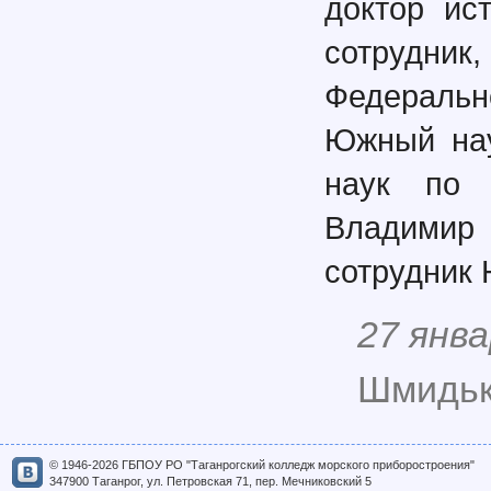
доктор ис
сотрудни
Федеральн
Южный нау
наук по 
Владимир
сотрудник
27 янва
Шмидько
© 1946-2026 ГБПОУ РО "Таганрогский колледж морского приборостроения"
347900 Таганрог, ул. Петровская 71, пер. Мечниковский 5