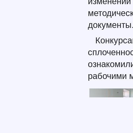
изменен
методичес
документы
Конкурса
сплоченно
ознакоми
рабочими 