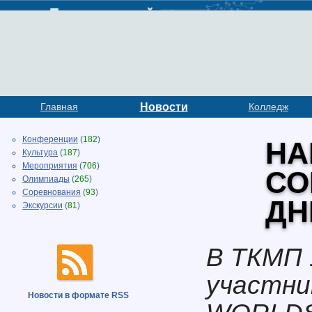
Главная
Новости
Колледж
Конференции
(
182
)
НА
Культура
(
187
)
Мероприятия
(
706
)
СО
Олимпиады
(
265
)
Соревнования
(
93
)
ДН
Экскурсии
(
81
)
В ТКМП 
участни
Новости в формате RSS