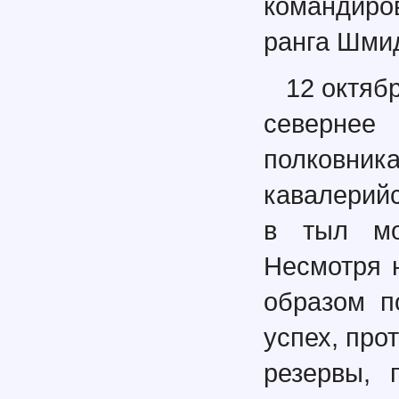
командиро
ранга Шми
12 октяб
севернее 
полковник
кавалерий
в тыл мо
Несмотря 
образом п
успех, про
резервы, 