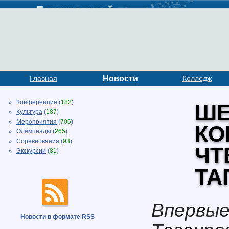
Главная
Новости
Колледж
Конференции
(
182
)
ШЕ
Культура
(
187
)
Мероприятия
(
706
)
КО
Олимпиады
(
265
)
Соревнования
(
93
)
ЧТ
Экскурсии
(
81
)
ТА
Впервые
Новости в формате RSS