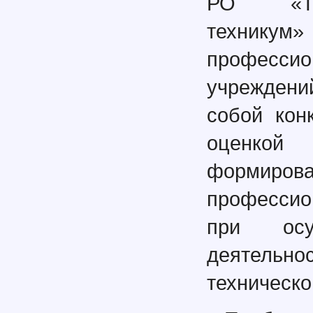
РО «Таг
техникум»
професс
учреждени
собой кон
оценкой
формиро
профессио
при осущ
деятельн
техническо