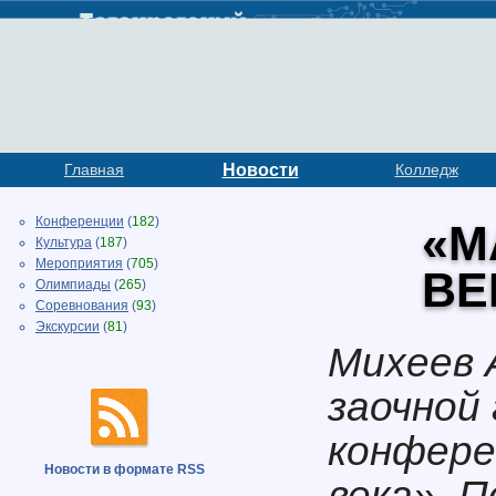
Главная
Новости
Колледж
Конференции
(
182
)
«М
Культура
(
187
)
Мероприятия
(
705
)
ВЕ
Олимпиады
(
265
)
Соревнования
(
93
)
Экскурсии
(
81
)
Михеев 
заочной
конфер
Новости в формате RSS
века». 