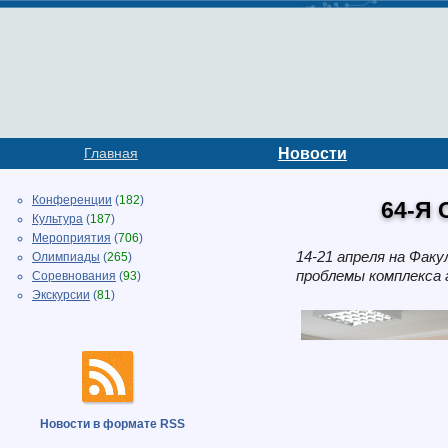
Главная
Новости
Конференции
(
182
)
64-Я
Культура
(
187
)
Мероприятия
(
706
)
14-21 апреля на Фак
Олимпиады
(
265
)
проблемы комплекса 
Соревнования
(
93
)
Экскурсии
(
81
)
Новости в формате RSS