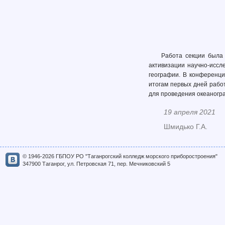
Работа секции была 
активизации научно-иссл
географии. В конференци
итогам первых дней работ
для проведения океаногр
19 апреля 2021
Шмидько Г.А.
© 1946-2026 ГБПОУ РО "Таганрогский колледж морского приборостроения"
347900 Таганрог, ул. Петровская 71, пер. Мечниковский 5