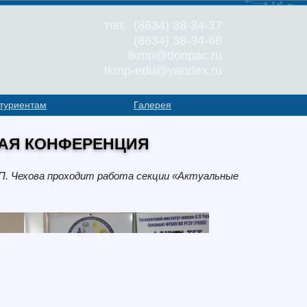
тел. (8634) 38-34-37
(8634) 38-34-68
tkmp@donpac.ru
tkmp-edu@yandex.ru
туриентам
Галерея
КАЯ КОНФЕРЕНЦИЯ
.П. Чехова проходит работа секции «Актуальные