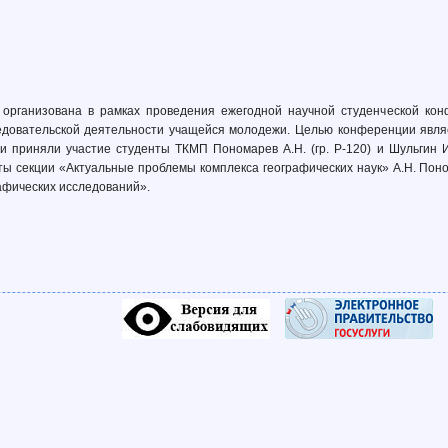
организована в рамках проведения ежегодной научной студенческой конф
едовательской деятельности учащейся молодежи. Целью конференции явля
и приняли участие студенты ТКМП Пономарев А.Н. (гр. Р-120) и Шульгин И
ы секции «Актуальные проблемы комплекса географических наук» А.Н. Поном
афических исследований».