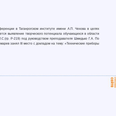
еренции в Таганрогском институте имени А.П. Чехова в целях
ется выявление творческого потенциала обучающихся в области
.С.(гр. Р-219) под руководством преподавателя Шмидько Г.А. По
арев занял III место с докладом на тему: «Технические приборы