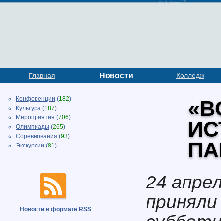
Главная
Новости
Колледж
Конференции
(
182
)
«В
Культура
(
187
)
Мероприятия
(
706
)
ИС
Олимпиады
(
265
)
Соревнования
(
93
)
ПА
Экскурсии
(
81
)
24 апре
приняли
Новости в формате RSS