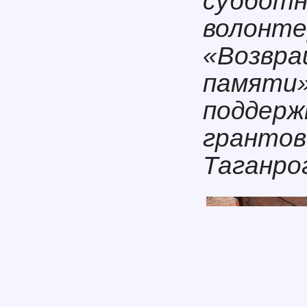
субботн
волонте
«Возвра
памяти»
поддерж
грантов
Таганро