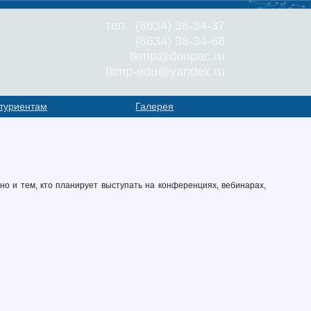
тел. (8634) 38-34-37
(8634) 38-34-68
tkmp@donpac.ru
tkmp-edu@yandex.ru
туриентам
Галерея
но и тем, кто планирует выступать на конференциях, вебинарах,