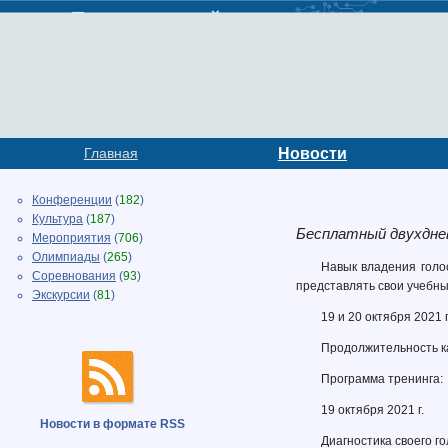
Главная
Новости
Конференции
(
182
)
Культура
(
187
)
Бесплатный двухднев
Мероприятия
(
706
)
Олимпиады
(
265
)
Навык владения голос
Соревнования
(
93
)
представлять свои учебны
Экскурсии
(
81
)
19 и 20 октября 2021 г
Продолжительность ка
Программа тренинга:
19 октября 2021 г.
Новости в формате RSS
Диагностика своего го