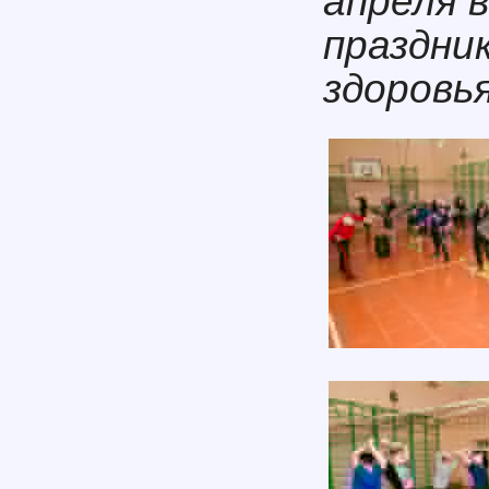
апреля 
праздни
здоровья