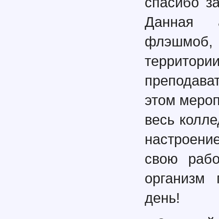
спасибо за
Данная а
флэшмоб, 
террито
преподават
этом мероп
весь колл
настроени
свою рабо
организм 
день!