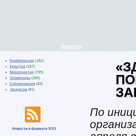
Главная
Новости
Колледж
Конференции
(
182
)
«З
Культура
(
187
)
Мероприятия
(
705
)
ПО
Олимпиады
(
265
)
Соревнования
(
93
)
ЗА
Экскурсии
(
81
)
По иниц
организ
Новости в формате RSS