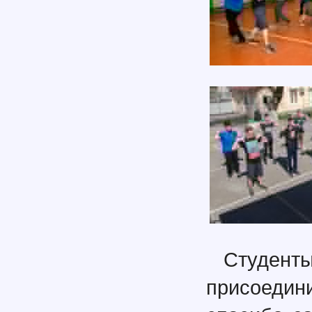
Студе
присоедини