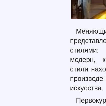
Меняющи
представ
стилями: 
модерн, к
стили нах
произвед
искусства.
Первок