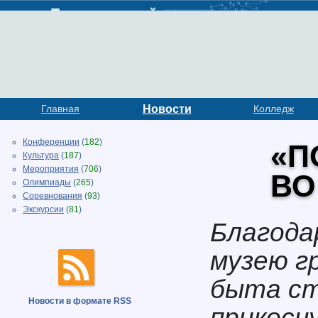
Главная
Новости
Колледж
Конференции
(
182
)
«П
Культура
(
187
)
Мероприятия
(
706
)
ВО
Олимпиады
(
265
)
Соревнования
(
93
)
Экскурсии
(
81
)
Благода
музею г
быта с
Новости в формате RSS
прикосн