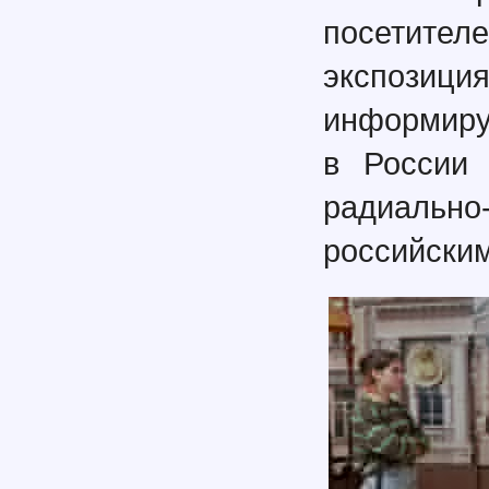
посетит
экспозици
информирую
в России 
радиальн
российски