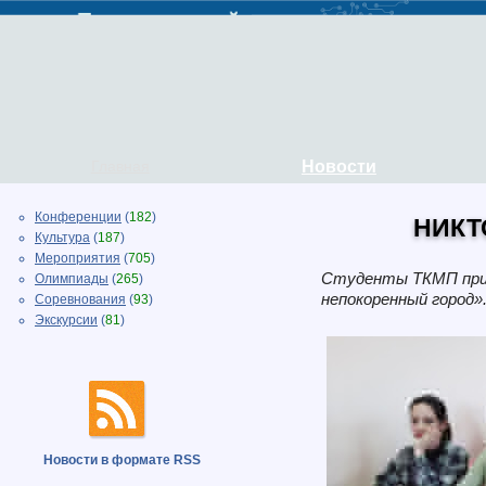
Главная
Новости
Конференции
(
182
)
НИКТ
Культура
(
187
)
Мероприятия
(
705
)
Cтуденты ТКМП приня
Олимпиады
(
265
)
непокоренный город»
Соревнования
(
93
)
Экскурсии
(
81
)
Новости в формате RSS