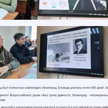
ад был полностью освобожден Ленинград. Блокада длилась почти 900 дней. 
иного Всероссийского урока «Без срока давности: Ленинград - непокоренны
ода.
жителей и защитников города навсегда останется в российской истории симво