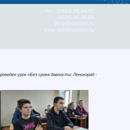
тел. (8634) 38-34-37
(8634) 38-34-68
tkmp@donpac.ru
tkmp-edu@yandex.ru
туриентам
Галерея
оведен урок «Без срока давности: Ленинград -