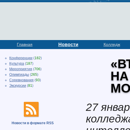
Главная
Новости
Колледж
Конференции
(
182
)
«В
Культура
(
187
)
Мероприятия
(
706
)
НА
Олимпиады
(
265
)
Соревнования
(
93
)
МО
Экскурсии
(
81
)
27 янва
колледж
Новости в формате RSS