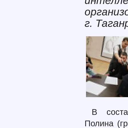
интелле
организ
г. Таган
В сост
Полина (гр