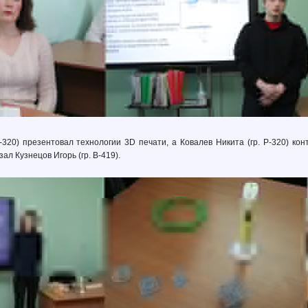
-320) презентовал технологии 3D печати, а Ковалев Никита (гр. Р-320) к
л Кузнецов Игорь (гр. В-419).