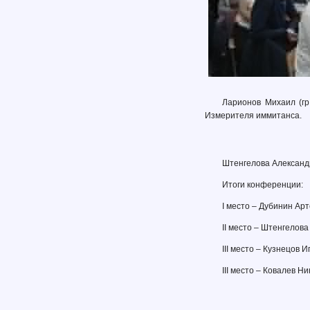
Ларионов Михаил (гр
Измерителя иммитанса.
Штенгелова Александр
Итоги конференции:
I место – Дубинин Арт
II место – Штенгелов
III место – Кузнецов Иг
III место – Ковалев Ни