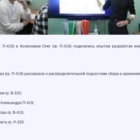
. П-419) и Колесников Олег (гр. П-419) поделились опытом разработки 
а (гр. П-419) рассказала о распределительной подсистеме сбора и хранени
ем гр. В-320;
а Александра П-419;
орь гр. В-419;
кита гр. Р-320.