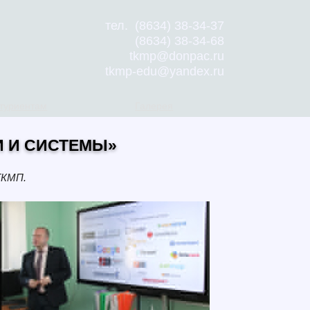
тел. (8634) 38-34-37
(8634) 38-34-68
tkmp@donpac.ru
tkmp-edu@yandex.ru
туриентам
Галерея
 И СИСТЕМЫ»
ТКМП.