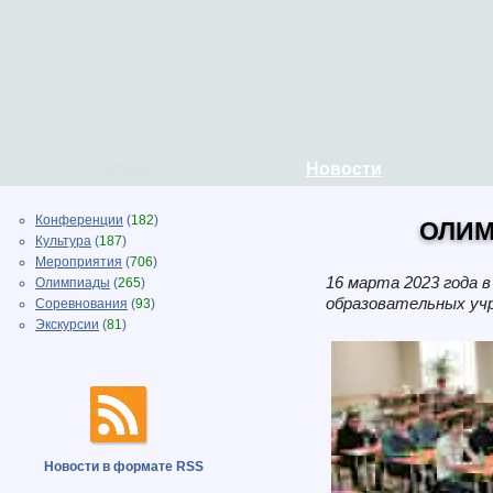
Главная
Новости
Конференции
(
182
)
ОЛИМ
Культура
(
187
)
Мероприятия
(
706
)
16 марта 2023 года 
Олимпиады
(
265
)
образовательных учр
Соревнования
(
93
)
Экскурсии
(
81
)
Новости в формате RSS