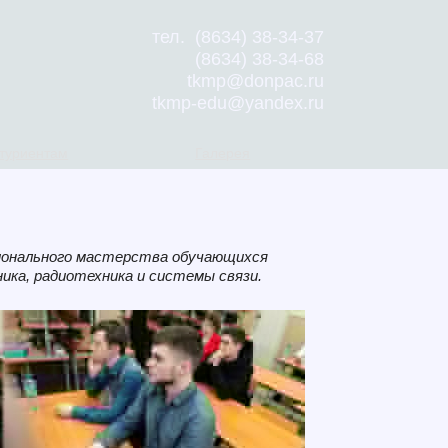
тел. (8634) 38-34-37
(8634) 38-34-68
tkmp@donpac.ru
tkmp-edu@yandex.ru
туриентам
Галерея
сионального мастерства обучающихся
ика, радиотехника и системы связи.