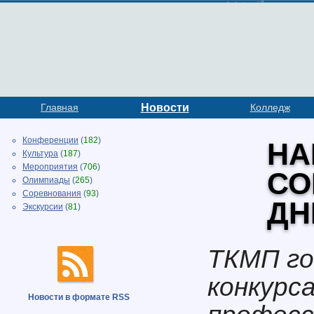
Главная
Новости
Колледж
Конференции
(
182
)
НА
Культура
(
187
)
Мероприятия
(
706
)
СО
Олимпиады
(
265
)
Соревнования
(
93
)
ДН
Экскурсии
(
81
)
ТКМП г
конкурс
Новости в формате RSS