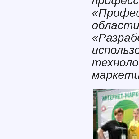
професс
«Профес
области
«Разраб
использ
техноло
маркети