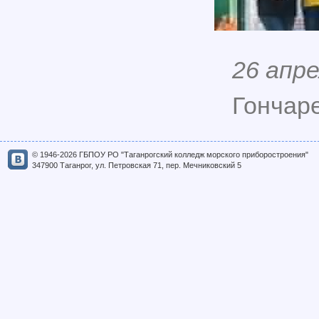
26 апре
Гончаре
© 1946-2026 ГБПОУ РО "Таганрогский колледж морского приборостроения"
347900 Таганрог, ул. Петровская 71, пер. Мечниковский 5