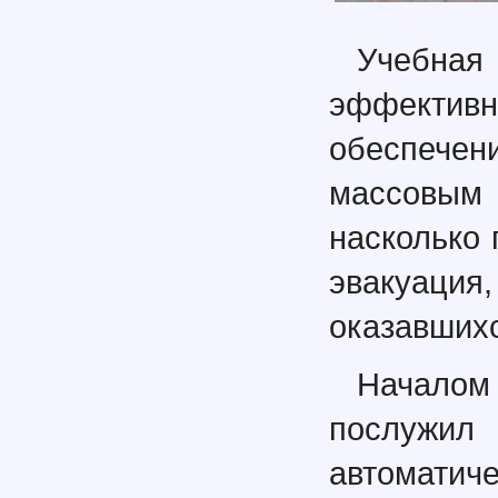
Учебна
эффективн
обеспече
массовым
насколько 
эвакуация
оказавшихс
Началом
послужил
автомати