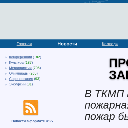
Главная
Новости
Колледж
Конференции
(
182
)
ПР
Культура
(
187
)
Мероприятия
(
706
)
ЗА
Олимпиады
(
265
)
Соревнования
(
93
)
Экскурсии
(
81
)
В ТКМП 
пожарна
пожар б
Новости в формате RSS