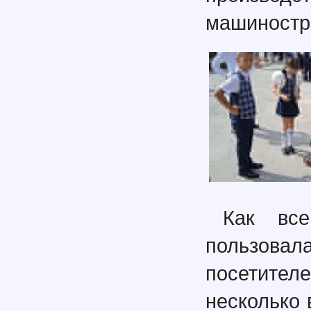
машиностр
Как все
пользов
посетител
несколько