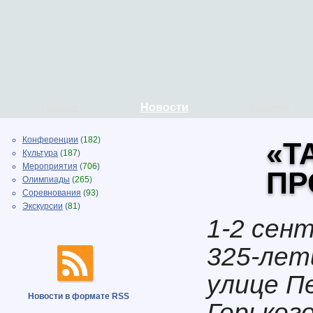
Главная
Новости
Колледж
Конференции
(
182
)
«Т
Культура
(
187
)
Мероприятия
(
706
)
ПР
Олимпиады
(
265
)
Соревнования
(
93
)
Экскурсии
(
81
)
1-2 сен
325-лети
улице Пе
Новости в формате RSS
Горьког