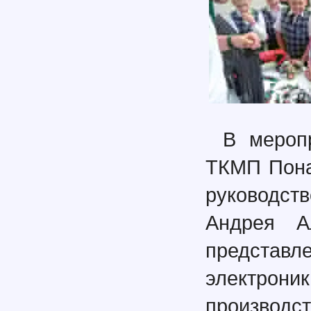
В мероп
ТКМП Пона
руководст
Андрея А
предста
электрони
произв