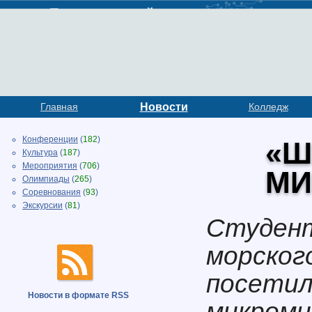
Главная
Новости
Колледж
Конференции
(
182
)
«Ш
Культура
(
187
)
Мероприятия
(
706
)
МИ
Олимпиады
(
265
)
Соревнования
(
93
)
Экскурсии
(
81
)
Студент
морског
посетил
Новости в формате RSS
микроми