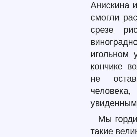
Анискина 
смогли ра
срезе ри
виноград
игольном 
кончике в
не оста
человека,
увиденным
Мы горди
такие вели