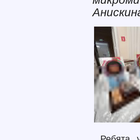
Анискина
Ребята 