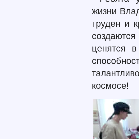
жизни Вла
труден и 
создаютс
ценятся в
способно
талантли
космосе!