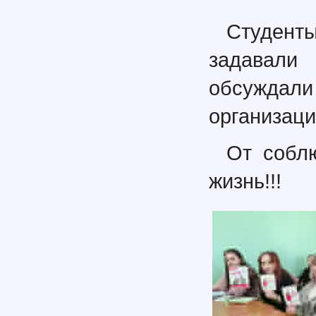
Студент
задавали
обсуждали
организаци
От собл
жизнь!!!