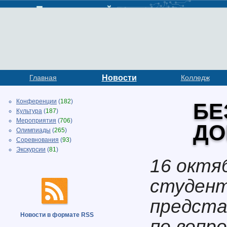
Главная
Новости
Колледж
Конференции
(
182
)
БЕ
Культура
(
187
)
Мероприятия
(
706
)
ДО
Олимпиады
(
265
)
Соревнования
(
93
)
Экскурсии
(
81
)
16 октя
студент
предст
Новости в формате RSS
по вопр