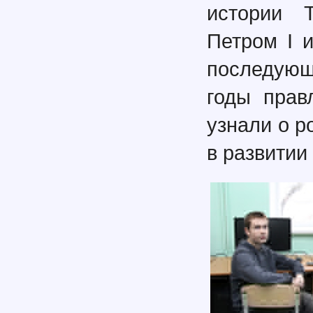
истории Т
Петром I и
последующ
годы прав
узнали о р
в развитии