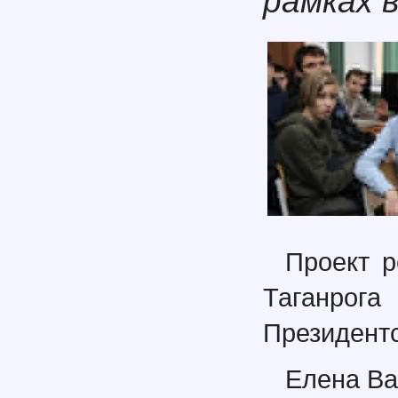
рамках 
Проект р
Таганр
Президентс
Елена Ва