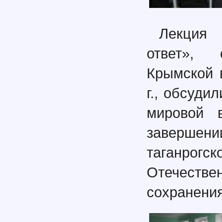
Лекция 
ответ», 
Крымской 
г., обсуди
мировой 
завершен
таганрогс
Отечест
сохранения