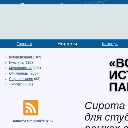
Главная
Новости
Колледж
Конференции
(
182
)
«В
Культура
(
187
)
Мероприятия
(
706
)
ИС
Олимпиады
(
265
)
Соревнования
(
93
)
ПА
Экскурсии
(
81
)
Сирота 
для сту
Новости в формате RSS