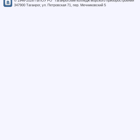
© 1946-2026 ГБПОУ РО "Таганрогский колледж морского приборостроения"
347900 Таганрог, ул. Петровская 71, пер. Мечниковский 5