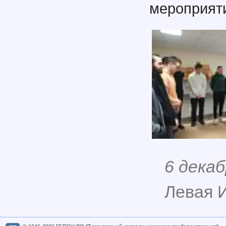
мероприят
6 декаб
Левая И