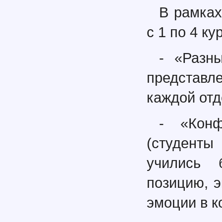
В рамках
с 1 по 4 ку
- «Разн
представл
каждой отд
- «Конф
(студенты
учились 
позицию, э
эмоции в к