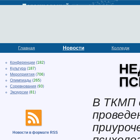
Главная
Новости
Колледж
Конференции
(
182
)
НЕ
Культура
(
187
)
Мероприятия
(
706
)
ПС
Олимпиады
(
265
)
Соревнования
(
93
)
Экскурсии
(
81
)
В ТКМП с
проведе
приуроч
Новости в формате RSS
психоло