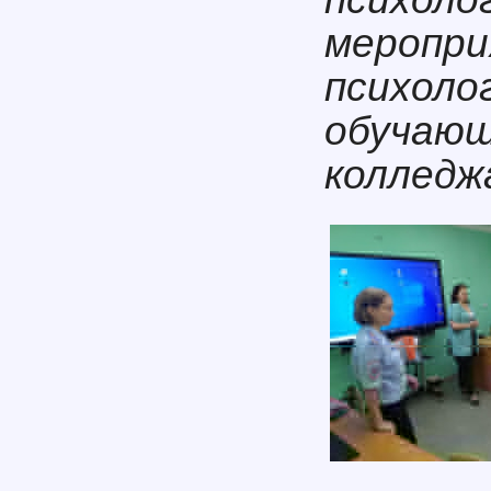
меропри
психоло
обучающ
колледж