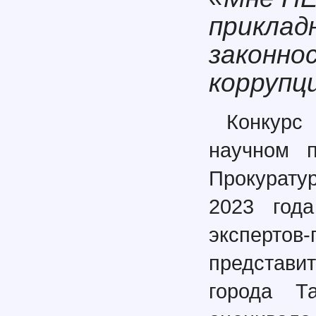
приклад
законно
коррупц
Конкурс
научном п
Прокурату
2023 год
экспертов
представи
города Т