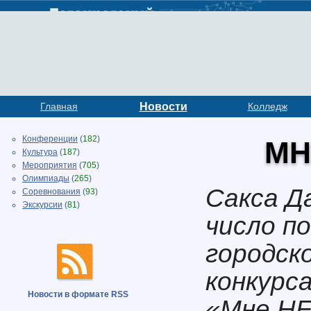
Главная
Новости
Колледж
Конференции
(
182
)
МН
Культура
(
187
)
Мероприятия
(
705
)
Олимпиады
(
265
)
Сакса Да
Соревнования
(
93
)
Экскурсии
(
81
)
число п
городск
конкурс
Новости в формате RSS
«Мне НЕ 