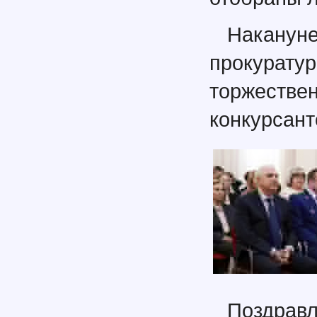
Наканун
прокур
торжеств
конкурсант
Поздрав