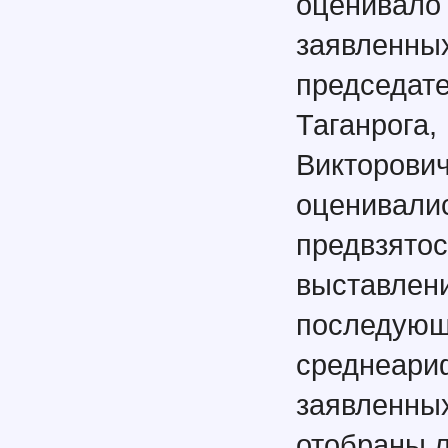
оценивал
заявленн
председат
Таганрога,
Викторов
оценивали
предвзят
выставлен
посл
среднеар
заявленн
отобраны 