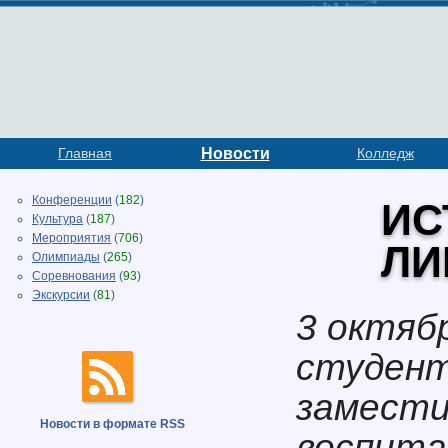
Главная
Новости
Колледж
Конференции
(
182
)
ИС
Культура
(
187
)
Мероприятия
(
706
)
ЛИ
Олимпиады
(
265
)
Соревнования
(
93
)
Экскурсии
(
81
)
3 октяб
студент
замести
Новости в формате RSS
воспита