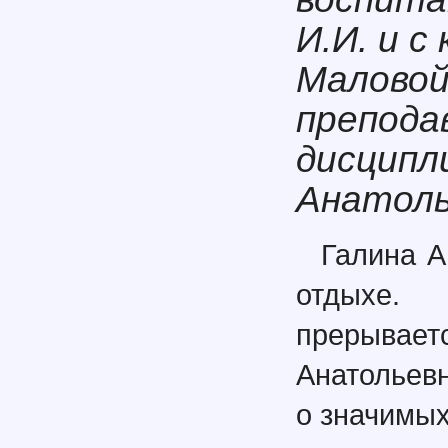
И.И. и 
Маловой
препода
дисципл
Анатоль
Галина А
отдыхе.
прерыва
Анатольевн
о значимых