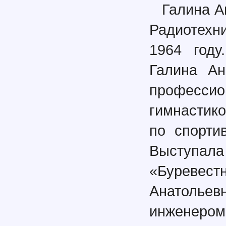
Галина А
Радиотехни
1964 году
Галина Ан
професси
гимнастико
по спорти
Выступа
«Буревест
Анатоль
инженером-