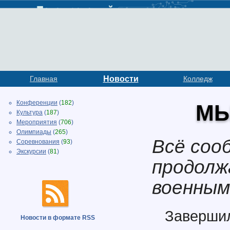
Главная
Новости
Колледж
Конференции
(
182
)
МЫ
Культура
(
187
)
Мероприятия
(
706
)
Олимпиады
(
265
)
Всё соо
Соревнования
(
93
)
Экскурсии
(
81
)
продолж
военным
Заверши
Новости в формате RSS