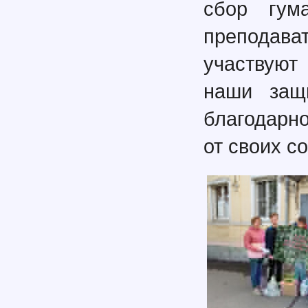
сбор гум
препода
участвуют
наши защи
благодарно
от своих с